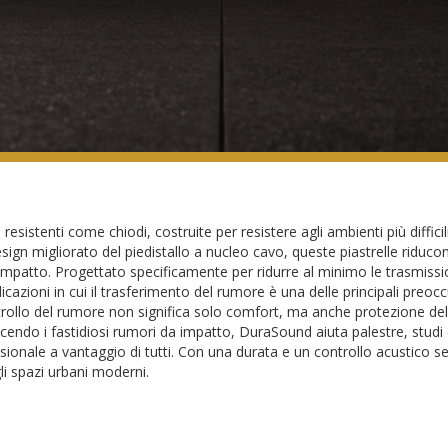
sistenti come chiodi, costruite per resistere agli ambienti più diffic
esign migliorato del piedistallo a nucleo cavo, queste piastrelle ridu
'impatto. Progettato specificamente per ridurre al minimo le trasmission
icazioni in cui il trasferimento del rumore è una delle principali preoc
trollo del rumore non significa solo comfort, ma anche protezione del
ducendo i fastidiosi rumori da impatto, DuraSound aiuta palestre, stud
ssionale a vantaggio di tutti. Con una durata e un controllo acustico 
li spazi urbani moderni.