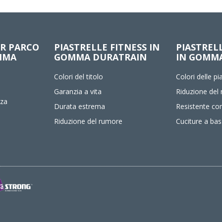
ER PARCO
PIASTRELLE FITNESS IN
PIASTREL
MMA
GOMMA DURATRAIN
IN GOMM
Colori del titolo
Colori delle pia
Garanzia a vita
Riduzione del
zza
Durata estrema
Resistente co
Riduzione del rumore
Cuciture a bas
e